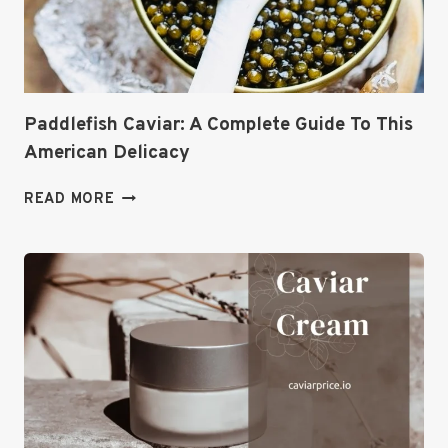
Paddlefish Caviar: A Complete Guide To This
American Delicacy
PADDLEFISH
READ MORE
CAVIAR:
A
COMPLETE
GUIDE
TO
THIS
AMERICAN
DELICACY