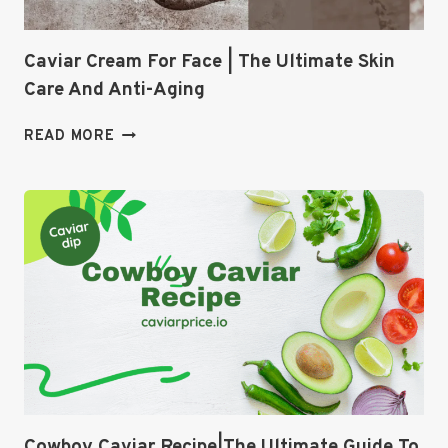
Caviar Cream For Face | The Ultimate Skin
Care And Anti-Aging
CAVIAR
READ MORE
CREAM
FOR
FACE
|
THE
ULTIMATE
SKIN
CARE
AND
ANTI-
AGING
Cowboy Caviar Recipe|The Ultimate Guide To