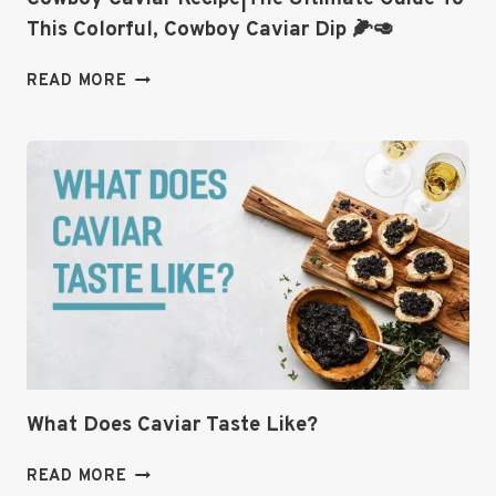
This Colorful, Cowboy Caviar Dip 🌽🥑
COWBOY
READ MORE
CAVIAR
RECIPE|THE
ULTIMATE
GUIDE
TO
THIS
COLORFUL,
COWBOY
CAVIAR
DIP
🌽
🥑
What Does Caviar Taste Like?
WHAT
READ MORE