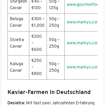
Sturgeon
€40 –
50g –
www.gourmetfoodst
Caviar
€100
125g
Beluga
€300 –
50g –
www.markys.com
Caviar
€1,000
250g
€200
Osietra
50g –
–
www.markys.com
Caviar
250g
€600
€250
Kaluga
50g –
–
www.markys.com
Caviar
250g
€800
Kaviar-Farmen In Deutschland
Desietra:
Mit fast zwei Jahrzehnten Erfahrung