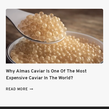
DOES
CAVIAR
TASTE
LIKE?
Why Almas Caviar Is One Of The Most
Expensive Caviar In The World?
WHY
READ MORE
ALMAS
CAVIAR
IS